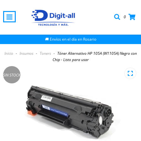
0
🚚 Envíos en el día en Rosario
Inicio
-
Insumos
-
Toners
-
Tóner Alternativo HP 105A (W1105A) Negro con
Chip - Listo para usar
SIN STOCK