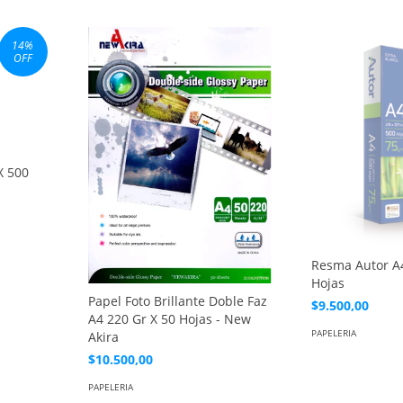
14
%
OFF
X 500
Resma Autor A
Hojas
Papel Foto Brillante Doble Faz
$9.500,00
A4 220 Gr X 50 Hojas - New
PAPELERIA
Akira
$10.500,00
PAPELERIA