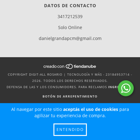
DATOS DE CONTACTO
3417212539
Solo Online
danielgrandapcm@gmail.com
COPYRIGHT DIGIT-ALL ROSARIO | TECNOLOGÍA Y MÁS - 23184953714 -
2026. TODOS LOS DERECHOS RESERVADOS.
DEFENSA DE LAS Y LOS CONSUMIDORES. PARA RECLAMOS
INGRESÁ ACÁ.
BOTÓN DE ARREPENTIMIENTO
Al navegar por este sitio
aceptás el uso de cookies
para
agilizar tu experiencia de compra.
ENTENDIDO