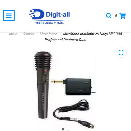
0
🚚 Envíos en el día en Rosario
Inicio
-
Sonido
-
Microfonos
-
Micrófono Inalámbrico Noga MIC-308
Profesional Dinámico Dual