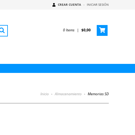
CREAR CUENTA
-
INICIAR SESIÓN
0
Items
|
$0,00
Inicio
-
Almacenamiento
-
Memorias SD